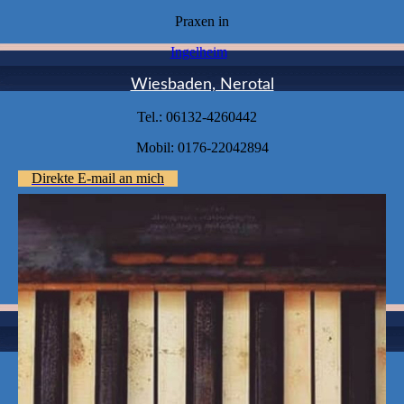
Praxen in
Ingelheim
Wiesbaden, Nerotal
Tel.: 06132-4260442
Mobil: 0176-22042894
Direkte E-mail an mich