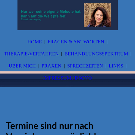
HOME
FRAGEN & ANTWORTEN
THERAPIE-VERFAHREN
BEHANDLUNGSSPEKTRUM
ÜBER MICH
PRAXEN
SPRECHZEITEN
LINKS
IMPRESSUM / DSGVO
Termine sind nur nach