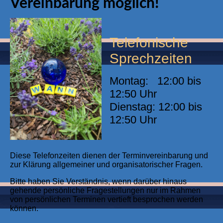
Vereinbarung möglich!
Telefonische
Sprechzeiten
Montag: 12:00 bis
12:50 Uhr
Dienstag: 12:00 bis
12:50 Uhr
Diese Telefonzeiten dienen der Terminvereinbarung und
zur Klärung allgemeiner und organisatorischer Fragen.
Bitte haben Sie Verständnis, wenn darüber hinaus
gehende persönliche Fragestellungen nur im Rahmen
von persönlichen Terminen vertieft besprochen werden
können.